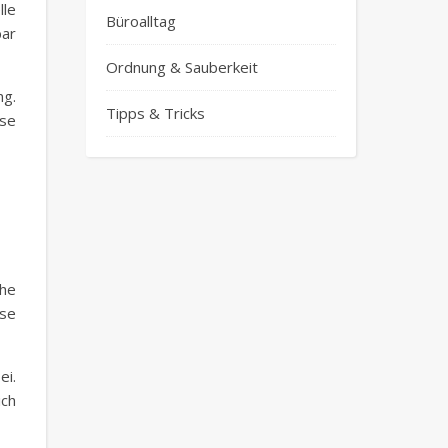
lle
Büroalltag
bar
Ordnung & Sauberkeit
ng.
Tipps & Tricks
ese
che
ise
ei.
ich