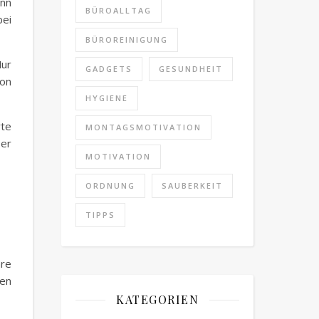
ann
BÜROALLTAG
bei
BÜROREINIGUNG
Nur
GADGETS
GESUNDHEIT
ion
HYGIENE
rte
MONTAGSMOTIVATION
ser
MOTIVATION
ORDNUNG
SAUBERKEIT
TIPPS
are
den
KATEGORIEN