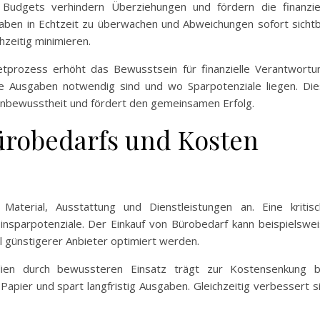
udgets verhindern Überziehungen und fördern die finanzie
usgaben in Echtzeit zu überwachen und Abweichungen sofort sicht
ühzeitig minimieren.
getprozess erhöht das Bewusstsein für finanzielle Verantwortu
 Ausgaben notwendig sind und wo Sparpotenziale liegen. Di
enbewusstheit und fördert den gemeinsamen Erfolg.
ürobedarfs und Kosten
 Material, Ausstattung und Dienstleistungen an. Eine kritis
insparpotenziale. Der Einkauf von Bürobedarf kann beispielswe
 günstigerer Anbieter optimiert werden.
lien durch bewussteren Einsatz trägt zur Kostensenkung b
pier und spart langfristig Ausgaben. Gleichzeitig verbessert s