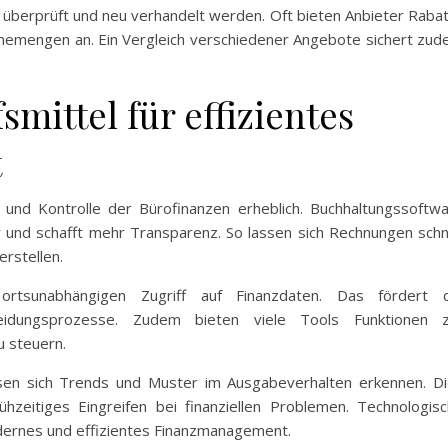
g überprüft und neu verhandelt werden. Oft bieten Anbieter Raba
memengen an. Ein Vergleich verschiedener Angebote sichert zu
mittel für effizientes
t
g und Kontrolle der Bürofinanzen erheblich. Buchhaltungssoftw
r und schafft mehr Transparenz. So lassen sich Rechnungen schn
rstellen.
ortsunabhängigen Zugriff auf Finanzdaten. Das fördert d
eidungsprozesse. Zudem bieten viele Tools Funktionen z
u steuern.
ssen sich Trends und Muster im Ausgabeverhalten erkennen. D
ühzeitiges Eingreifen bei finanziellen Problemen. Technologis
modernes und effizientes Finanzmanagement.