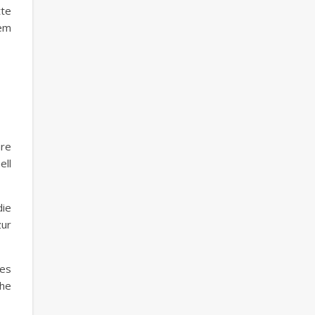
tte
dem
are
ell
ie
ur
ies
che