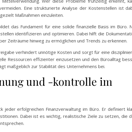
r Mittelverwendung. Wer diese Probleme frühzeitig erkennt, k
vermeiden. Eine strukturierte Analyse der Kostenstellen ist da
 gezielt Maßnahmen einzuleiten.
det das Fundament für eine solide finanzielle Basis im Büro. 
tellen identifizieren und optimieren. Dabei hilft die Dokumentat
 über Zeiträume hinweg zu ermöglichen und Trends zu erkennen.
reigabe verhindert unnötige Kosten und sorgt für eine disziplinie
zielle Ressourcen effizienter einzusetzen und den Büroalltag bes
gt maßgeblich zur Stabilität des Unternehmens bei.
anung und -kontrolle im
 jeder erfolgreichen Finanzverwaltung im Büro. Er definiert kl
itionen. Dabei ist es wichtig, realistische Ziele zu setzen, die 
entsprechen.