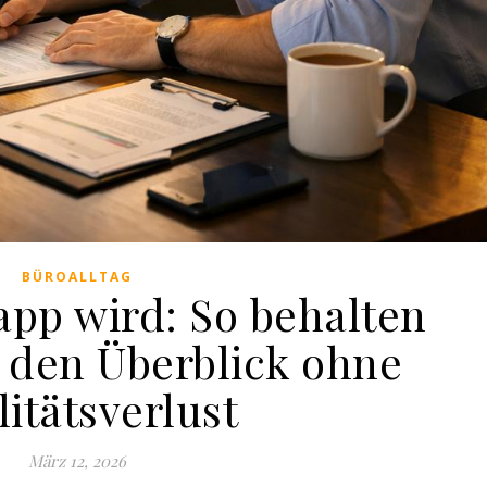
BÜROALLTAG
app wird: So behalten
e den Überblick ohne
itätsverlust
März 12, 2026