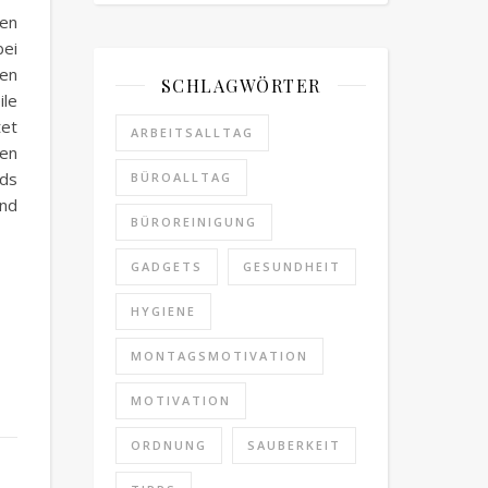
men
bei
en
SCHLAGWÖRTER
ile
tet
ARBEITSALLTAG
gen
rds
BÜROALLTAG
und
BÜROREINIGUNG
GADGETS
GESUNDHEIT
HYGIENE
MONTAGSMOTIVATION
MOTIVATION
ORDNUNG
SAUBERKEIT