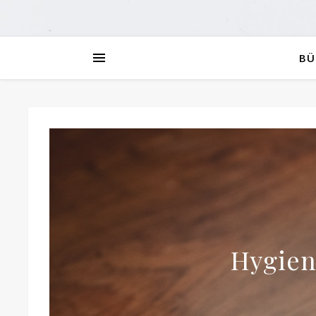
BÜ
Hygien