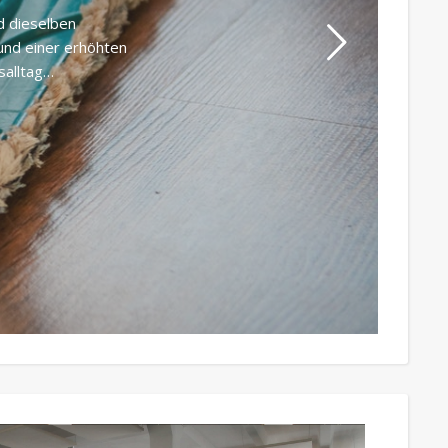
d dieselben
und einer erhöhten
salltag…